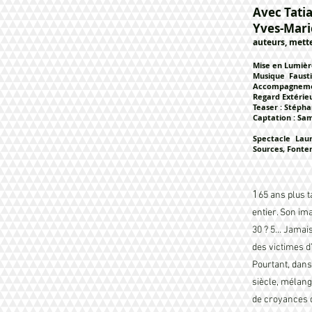
Avec Tati
Yves-Mari
auteurs, mette
Mise en Lumièr
Musique Faust
Accompagnemen
Regard Extéri
Teaser : Stéph
Captation : S
Spectacle Lau
Sources, Fonte
1
65 ans plus 
entier. Son im
30 ? 5… Jamai
des victimes 
Pourtant, dan
siècle, mélang
de croyances 