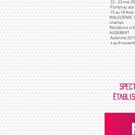
22 - 23 mai 2
Fontenay aux 
15 au 18 Aout
MALGUENAC / F
champs
Résidence cré
AUDEBERT
Autonme 2019
4 au 8 novemb
Spect
établis