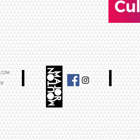
.COM
ER