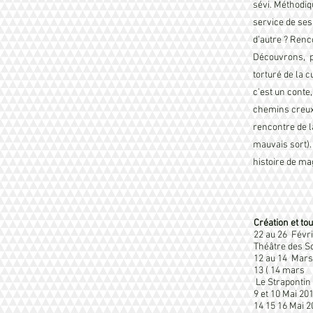
sévi. Méthodi
service de ses 
d’autre ? Renc
Découvrons, pa
torturé de la 
c’est un conte
chemins creux
rencontre de l
mauvais sort).
histoire de ma
Création et to
22 au 26 Févr
Théâtre des S
12 au 14 Mars
13 ( 14 mars
Le Strapontin 
9 et 10 Mai 20
14 15 16 Mai 