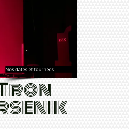
Nos dates et tournées
nTron
rsenik