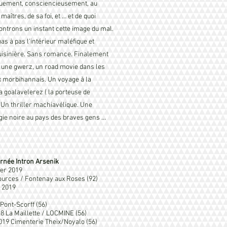
quement, consciencieusement, au
maîtres, de sa foi, et … et de quoi
ontrons un instant cette image du mal.
s à pas l’intérieur maléfique et
cuisinière. Sans romance. Finalement
, une gwerz, un road movie dans les
 morbihannais. Un voyage à la
a goalavelerez ( la porteuse de
 Un thriller machiavélique. Une
gie noire au pays des braves gens …
urnée Intron Arsenik
ier 2019
ources / Fontenay aux Roses (92)
 2019
Pont-Scorff (56)
18 La Maillette / LOCMINE (56)
2019 Cimenterie Theix/Noyalo (56)