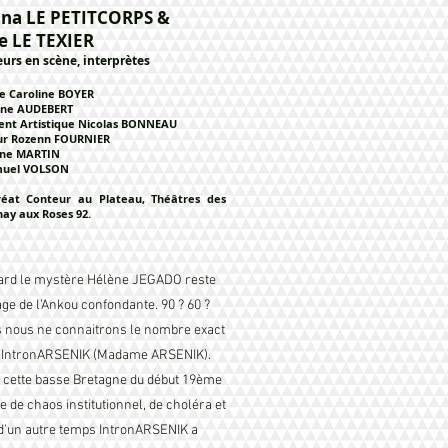
ana LE PETITCORPS &
e LE TEXIER
urs en scène, interprètes
e Caroline
BOYER
ine AUDEBERT
t Artist
ique Nicolas BONNEAU
eur Rozenn FOURNIER
ane MARTIN
amuel VOLSON
réat Conteur au Plateau, Théâtres des
nay aux Roses 92.
tard le mystère Hélène JEGADO reste
age de l’Ankou confondante. 90 ? 60 ?
s nous ne connaitrons le nombre exact
d’IntronARSENIK (Madame ARSENIK).
s cette basse Bretagne du début 19ème
e de chaos institutionnel, de choléra et
d’un autre temps IntronARSENIK a