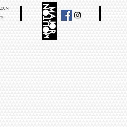
.COM
ER