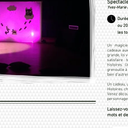
Spectacl
Yves-Marie L
Duré
ou 2
les to
Un magicie
cadeaux aux
grande, ils 
satisfaire
histoires.
grenouille à
bien d'autre
Un cadeau, un
Histoires, c
Venez décou
personnages.
Laissez-vo
mots et d