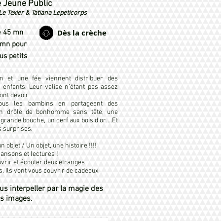
e Jeune Public
e Texier & Tatiana Lepeticorps
Dès la crèche
e 45 mn
0mn pour
us petits
n et une fée viennent distribuer des
 enfants. Leur valise n’étant pas assez
vont devoir
 tous les bambins en partageant des
 Un drôle de bonhomme sans tête, une
 grande bouche, un cerf aux bois d’or....Et
s surprises.
 objet / Un objet, une histoire !!!!
hansons et lectures !
vrir et écouter deux étranges
 Ils vont vous couvrir de cadeaux,
us interpeller par la magie des
es images.